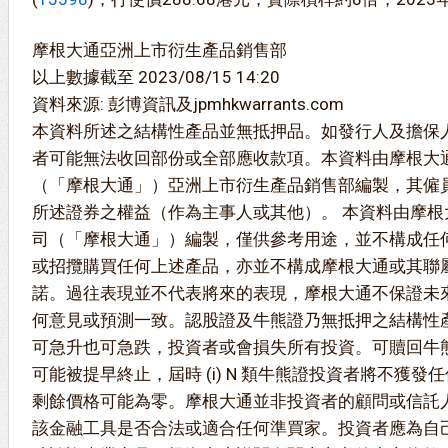
摩根大通亞洲上市衍生產品銷售部
以上數據截至 2023/08/15 14:20
資料來源: 彭博資訊及jpmhkwarrants.com
本資料所述之結構性產品並無抵押品。如發行人及擔保
者可能無法收回部份或全部應收款項。本資料由摩根大
（「摩根大通」）亞洲上市衍生產品銷售部編製，其僱
所述證券之權益（作為主事人或其他）。 本資料由摩根
司（「摩根大通」）編製，僅供參考用途，並不構成任
或招攬購買任何上述產品，亦並不構成摩根大通或其聯
諾。過往表現並不代表將來的表現，摩根大通不保證未
何意見或預測一致。認股證及牛熊證乃無抵押之結構性
可急升也可急跌，投資者或會損失所有投資。可贖回牛
可能被提早終止，屆時 (i) N 類牛熊證投資者將不獲發任何
剩餘價格可能為零。摩根大通並非投資者的顧問或信託
該金融工具是否合法或適合任何準買家。投資者應為自