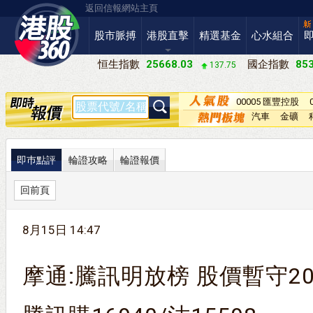
返回信報網站主頁
股市脈搏
港股直擊
精選基金
心水組合
恒生指數
25668.03
國企指數
853
137.75
00005 匯豐控股
汽車
金礦
即巿點評
輪證攻略
輪證報價
回前頁
8月15日 14:47
摩通:騰訊明放榜 股價暫守20