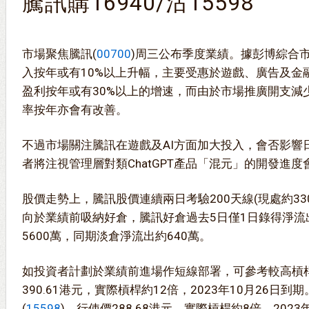
騰訊購16940/沽15598
市場聚焦騰訊(
00700
)周三公布季度業績。據彭博綜合
入按年或有10%以上升幅，主要受惠於遊戲、廣告及金
盈利按年或有30%以上的增速，而由於市場推廣開支減少，
率按年亦會有改善。
不過市場關注騰訊在遊戲及AI方面加大投入，會否影響
者將注視管理層對類ChatGPT產品「混元」的開發進
股價走勢上，騰訊股價連續兩日考驗200天線(現處約33
向於業績前吸納好倉，騰訊好倉過去5日僅1日錄得淨流
5600萬，同期淡倉淨流出約640萬。
如投資者計劃於業績前進場作短線部署，可參考較高槓桿
390.61港元，實際槓桿約12倍，2023年10月26日
(
15598
)，行使價288.68港元，實際槓桿約8倍，2023