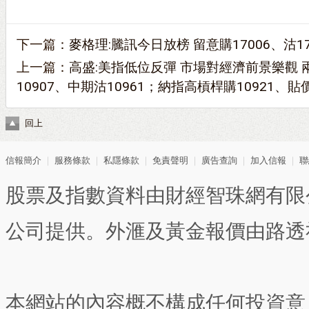
下一篇：
麥格理:騰訊今日放榜 留意購17006、沽17
上一篇：
高盛:美指低位反彈 市場對經濟前景樂觀
10907、中期沽10961；納指高槓桿購10921、貼
回上
信報簡介
｜
服務條款
｜
私隱條款
｜
免責聲明
｜
廣告查詢
｜
加入信報
｜
聯
股票及指數資料由財經智珠網有限
公司提供。外滙及黃金報價由路透
本網站的內容概不構成任何投資意