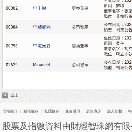
生效日期：202
原因：辭職
中手游
00302
更換董事
董事名字：張
職位：非執行
公布日期：202
中國燃氣
00384
公司警示
類型：補充公
生效日期：202
原因：委任
中電光谷
00798
更換董事
董事名字：胡
職位：獨立非
公布日期：202
Mirxes-B
02629
公司警示
類型：補充公
回上
信報簡介
｜
服務條款
｜
私隱條款
｜
免責聲明
｜
廣告查詢
｜
加入信報
｜
聯
股票及指數資料由財經智珠網有限