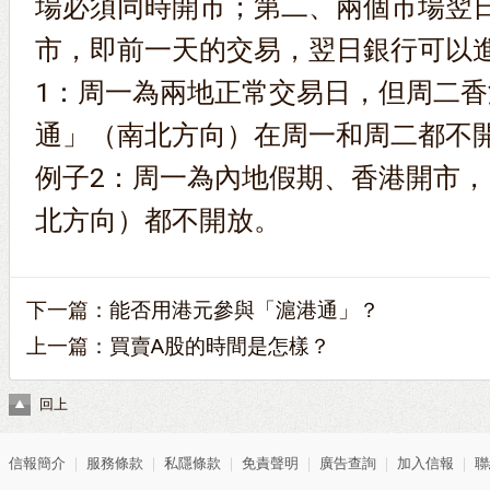
場必須同時開市；第二、兩個市場翌
市，即前一天的交易，翌日銀行可以
1：周一為兩地正常交易日，但周二
通」（南北方向）在周一和周二都不
例子2：周一為內地假期、香港開市
北方向）都不開放。
下一篇：
能否用港元參與「滬港通」？
上一篇：
買賣A股的時間是怎樣？
回上
信報簡介
｜
服務條款
｜
私隱條款
｜
免責聲明
｜
廣告查詢
｜
加入信報
｜
聯