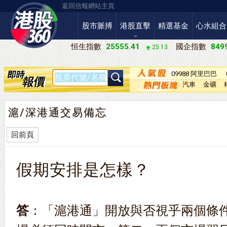
返回信報網站主頁
股市脈搏
港股直擊
精選基金
心水組合
恒生指數
25555.41
國企指數
8499
25.13
09988 阿里巴巴
－Ｗ
汽車
金礦
滬/深港通交易備忘
回前頁
假期安排是怎樣？
答
：「滬港通」開放與否視乎兩個條