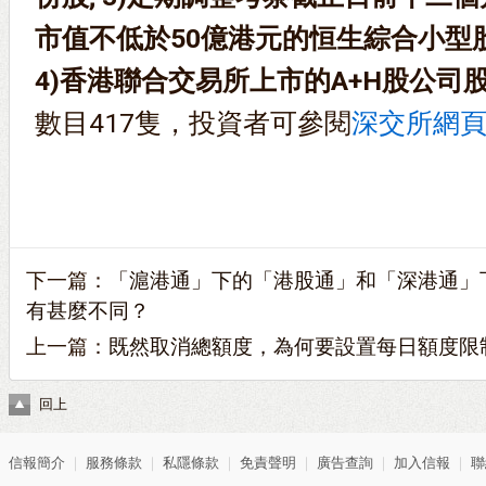
市值不低於50億港元的恒生綜合小型
4)香港聯合交易所上市的A+H股公司
數目417隻，投資者可參閱
深交所網
下一篇：
「滬港通」下的「港股通」和「深港通」
有甚麼不同？
上一篇：
既然取消總額度，為何要設置每日額度限
回上
信報簡介
｜
服務條款
｜
私隱條款
｜
免責聲明
｜
廣告查詢
｜
加入信報
｜
聯