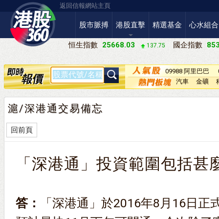
返回信報網站主頁
股市脈搏
港股直擊
精選基金
心水組合
恒生指數
25668.03
國企指數
853
137.75
09988 阿里巴巴
－Ｗ
汽車
金礦
滬/深港通交易備忘
回前頁
「深港通」投資範圍包括甚
答：
「深港通」於2016年8月16日