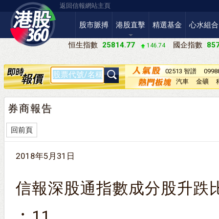
返回信報網站主頁
股市脈搏
港股直擊
精選基金
心水組合
恒生指數
25814.77
國企指數
857
146.74
02513 智譜
099
－Ｗ
汽車
金礦
券商報告
回前頁
2018年5月31日
信報深股通指數成分股升跌比
︰11