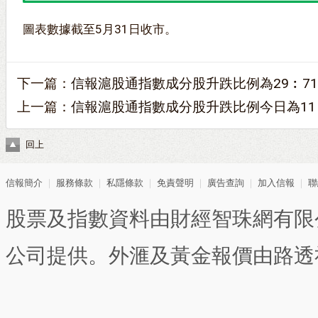
圖表數據截至5月31日收市。
下一篇：
信報滬股通指數成分股升跌比例為29︰71
上一篇：
信報滬股通指數成分股升跌比例今日為11
回上
信報簡介
｜
服務條款
｜
私隱條款
｜
免責聲明
｜
廣告查詢
｜
加入信報
｜
聯
股票及指數資料由財經智珠網有限
公司提供。外滙及黃金報價由路透