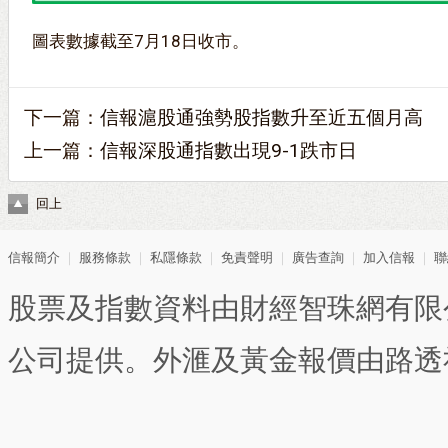
圖表數據截至7月18日收市。
下一篇：
信報滬股通強勢股指數升至近五個月高
上一篇：
信報深股通指數出現9-1跌市日
回上
信報簡介
｜
服務條款
｜
私隱條款
｜
免責聲明
｜
廣告查詢
｜
加入信報
｜
聯
股票及指數資料由財經智珠網有限
公司提供。外滙及黃金報價由路透