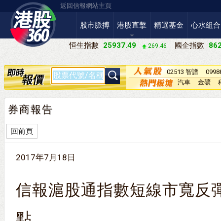
返回信報網站主頁
股市脈搏
港股直擊
精選基金
心水組合
恒生指數
25937.49
國企指數
862
269.46
02513 智譜
099
－Ｗ
汽車
金礦
券商報告
回前頁
2017年7月18日
信報滬股通指數短線市寬反
點