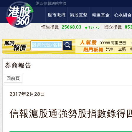
返回信報網站主頁
股市脈搏
港股直擊
精選基金
心水組合
恒生指數
25668.03
國企指數
853
137.75
09988 阿里巴巴
－Ｗ
汽車
金礦
券商報告
回前頁
2017年2月28日
信報滬股通強勢股指數錄得