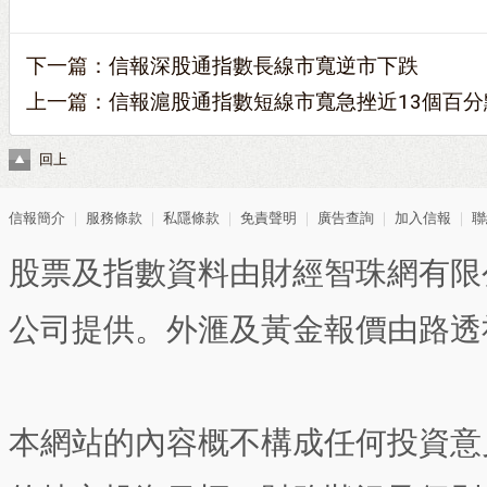
下一篇：
信報深股通指數長線市寬逆市下跌
上一篇：
信報滬股通指數短線市寬急挫近13個百分
回上
信報簡介
｜
服務條款
｜
私隱條款
｜
免責聲明
｜
廣告查詢
｜
加入信報
｜
聯
股票及指數資料由財經智珠網有限
公司提供。外滙及黃金報價由路透
本網站的內容概不構成任何投資意