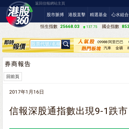
返回信報網站主頁
股市脈搏
港股直擊
精選基金
心水組合
恒生指數
25668.03
國企指數
853
137.75
09988 阿里巴巴
－Ｗ
汽車
金礦
券商報告
回前頁
2017年1月16日
信報深股通指數出現9-1跌市