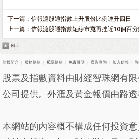
下一篇：
信報滬股通指數上升股份比例連升四日
上一篇：
信報滬股通指數短線市寬再挫近10個百分
回上
信報簡介
｜
服務條款
｜
私隱條款
｜
免責聲明
｜
廣告查詢
｜
加入信報
｜
聯
股票及指數資料由財經智珠網有限
公司提供。外滙及黃金報價由路透
本網站的內容概不構成任何投資意