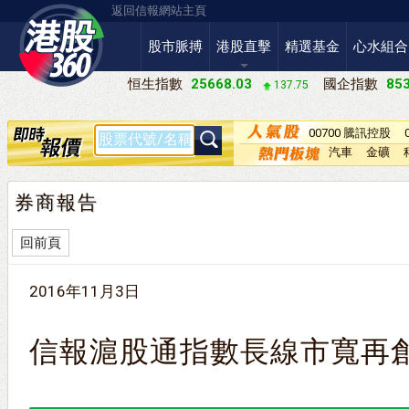
返回信報網站主頁
股市脈搏
港股直擊
精選基金
心水組合
恒生指數
25668.03
國企指數
853
137.75
00700 騰訊控股
汽車
金礦
券商報告
回前頁
2016年11月3日
信報滬股通指數長線市寬再