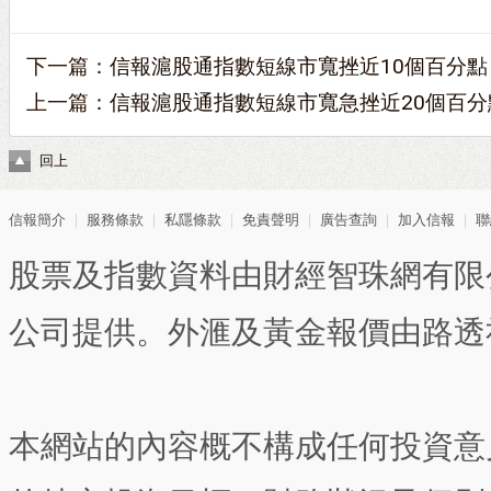
下一篇：
信報滬股通指數短線市寬挫近10個百分點
上一篇：
信報滬股通指數短線市寬急挫近20個百分
回上
信報簡介
｜
服務條款
｜
私隱條款
｜
免責聲明
｜
廣告查詢
｜
加入信報
｜
聯
股票及指數資料由財經智珠網有限
公司提供。外滙及黃金報價由路透
本網站的內容概不構成任何投資意