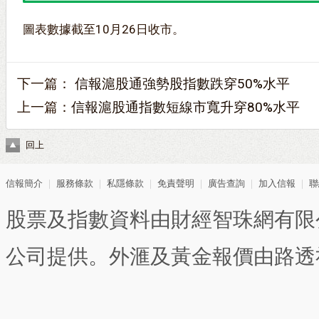
圖表數據截至10月26日收市。
下一篇：
信報滬股通強勢股指數跌穿50%水平
上一篇：
信報滬股通指數短線市寬升穿80%水平
回上
信報簡介
｜
服務條款
｜
私隱條款
｜
免責聲明
｜
廣告查詢
｜
加入信報
｜
聯
股票及指數資料由財經智珠網有限
公司提供。外滙及黃金報價由路透