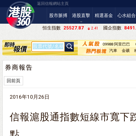
返回信報網站主頁
股市脈搏
港股直擊
精選基金
心水組合
恒生指數
25527.87
國企指數
8491
2.41
09988 阿里巴巴
－Ｗ
汽車
金礦
券商報告
回前頁
2016年10月26日
信報滬股通指數短線市寬下
點