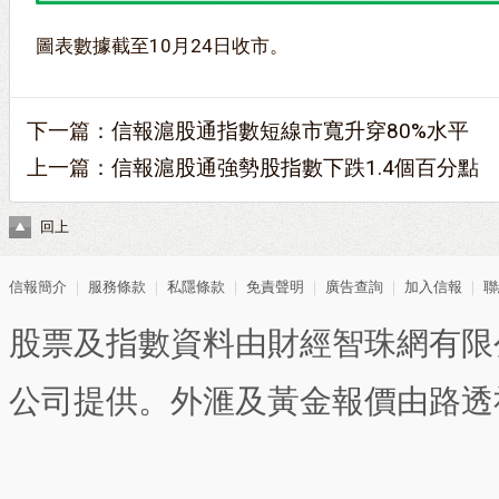
圖表數據截至10月24日收市。
下一篇：
信報滬股通指數短線市寬升穿80%水平
上一篇：
信報滬股通強勢股指數下跌1.4個百分點
回上
信報簡介
｜
服務條款
｜
私隱條款
｜
免責聲明
｜
廣告查詢
｜
加入信報
｜
聯
股票及指數資料由財經智珠網有限
公司提供。外滙及黃金報價由路透