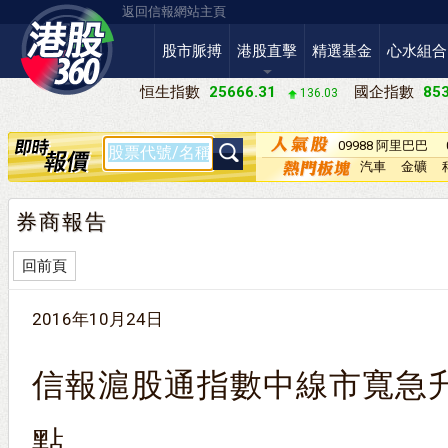
返回信報網站主頁
股市脈搏
港股直擊
精選基金
心水組合
恒生指數
25666.31
國企指數
853
136.03
09988 阿里巴巴
－Ｗ
汽車
金礦
券商報告
回前頁
2016年10月24日
信報滬股通指數中線市寬急升
點