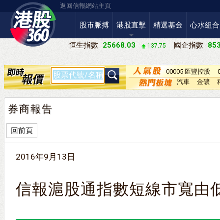
返回信報網站主頁
股市脈搏
港股直擊
精選基金
心水組合
恒生指數
25668.03
國企指數
853
137.75
00005 匯豐控股
汽車
金礦
券商報告
回前頁
2016年9月13日
信報滬股通指數短線市寬由