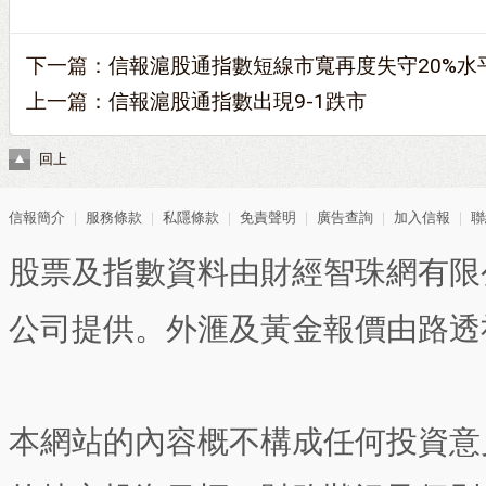
下一篇：
信報滬股通指數短線市寬再度失守20%水
上一篇：
信報滬股通指數出現9-1跌市
回上
信報簡介
｜
服務條款
｜
私隱條款
｜
免責聲明
｜
廣告查詢
｜
加入信報
｜
聯
股票及指數資料由財經智珠網有限
公司提供。外滙及黃金報價由路透
本網站的內容概不構成任何投資意