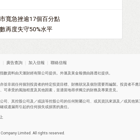
市寬急挫逾17個百分點
數再度失守50%水平
明
｜
廣告查詢
｜
加入信報
｜
聯絡信報
指數資料由天滙財經有限公司提供。外滙及黃金報價由路透社提供。
亦並非就任何個別投資者的特定投資目標、財務狀況及個別需要而編製。投資者不應
、可承受的風險程度及其他因素，並適當地尋求獨立的財務及專業意見。
公司、其控股公司及／或該等控股公司的任何附屬公司、或其資訊來源及／或其他第
確或遺漏而引起的任何損失或損害的責任。
以上
ompany Limited. All rights reserved.