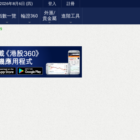
2026年8月6日 (四)
登入
註冊
外滙/
指數一覽
輪證360
進階工具
貴金屬
49