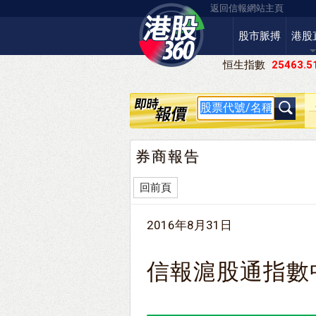
返回信報網站主頁
股市脈搏
港股
恒生指數
25463.5
券商報告
回前頁
2016年8月31日
信報滬股通指數