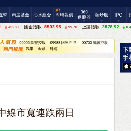
360
IPO
直擊
精選基金
心水組合
即時報價
熱炒股
選股器
1
國企指數
8503.95
上證指數
3878.92
452.31
99.78
0.
00005 匯豐控股
09988 阿里巴巴
00700 騰訊控股
－Ｗ
汽車
金礦
科網
中線市寬連跌兩日