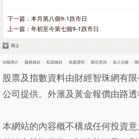
下一篇：
本月第八個9-1跌市日
上一篇：
年初至今第七個9-1跌市日
回上
信報簡介
｜
服務條款
｜
私隱條款
｜
免責聲明
｜
廣告查詢
｜
加入信報
｜
聯
股票及指數資料由財經智珠網有限
公司提供。外滙及黃金報價由路透
本網站的內容概不構成任何投資意