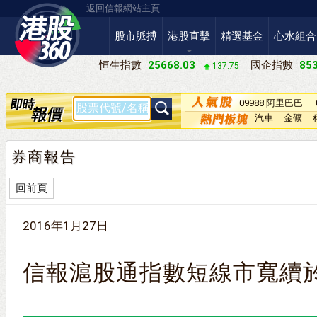
返回信報網站主頁
股市脈搏
港股直擊
精選基金
心水組合
恒生指數
25668.03
國企指數
853
137.75
09988 阿里巴巴
－Ｗ
汽車
金礦
券商報告
回前頁
2016年1月27日
信報滬股通指數短線市寬續