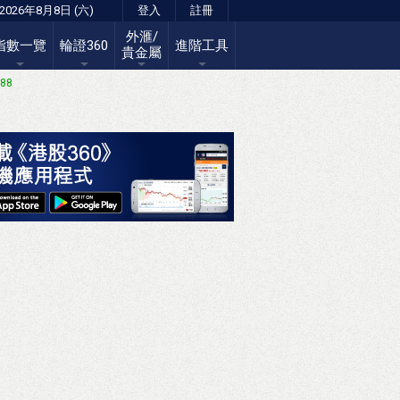
2026年8月8日 (六)
登入
註冊
外滙/
指數一覽
輪證360
進階工具
貴金屬
.88