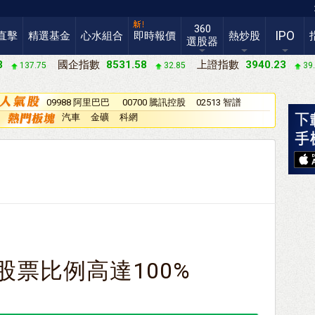
360
IPO
直擊
精選基金
心水組合
即時報價
熱炒股
選股器
3
國企指數
8531.58
上證指數
3940.23
137.75
32.85
39
09988 阿里巴巴
00700 騰訊控股
02513 智譜
－Ｗ
汽車
金礦
科網
股票比例高達100%