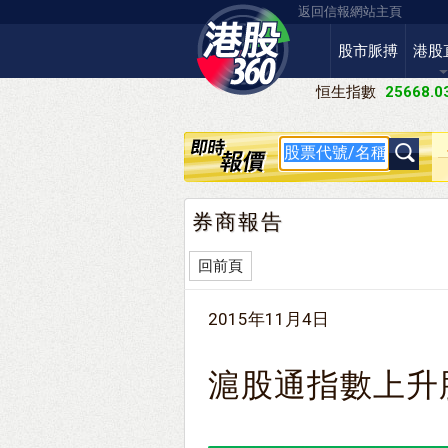
返回信報網站主頁
股市脈搏
港股
恒生指數
25668.0
券商報告
回前頁
2015年11月4日
滬股通指數上升