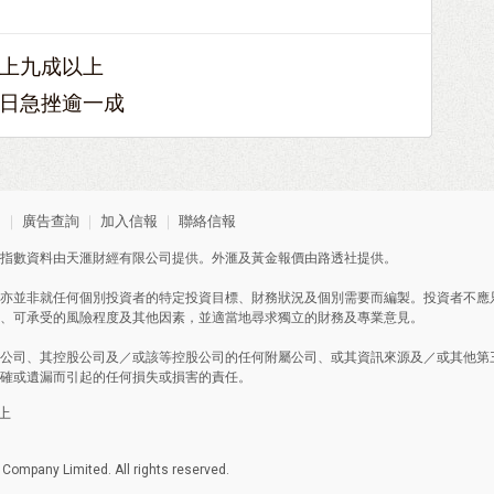
上九成以上
日急挫逾一成
明
｜
廣告查詢
｜
加入信報
｜
聯絡信報
指數資料由天滙財經有限公司提供。外滙及黃金報價由路透社提供。
亦並非就任何個別投資者的特定投資目標、財務狀況及個別需要而編製。投資者不應
、可承受的風險程度及其他因素，並適當地尋求獨立的財務及專業意見。
公司、其控股公司及／或該等控股公司的任何附屬公司、或其資訊來源及／或其他第
確或遺漏而引起的任何損失或損害的責任。
以上
ompany Limited. All rights reserved.