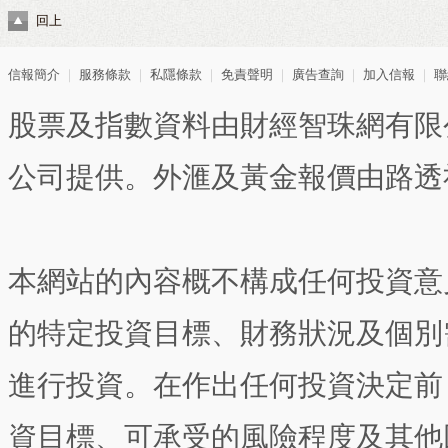
回上
信報簡介
｜
服務條款
｜
私隱條款
｜
免責聲明
｜
廣告查詢
｜
加入信報
｜
聯
股票及指數資料由財經智珠網有限
公司提供。外滙及黃金報價由路透
本網站的內容概不構成任何投資意
的特定投資目標、財務狀況及個別
進行投資。在作出任何投資決定前
資目標、可承受的風險程度及其他