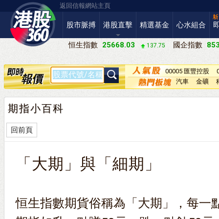
返回信報網站主頁
股市脈搏
港股直擊
精選基金
心水組合
恒生指數
25668.03
國企指數
853
137.75
00005 匯豐控股
汽車
金礦
期指小百科
回前頁
「大期」與「細期」
恒生指數期貨俗稱為「大期」，每一點