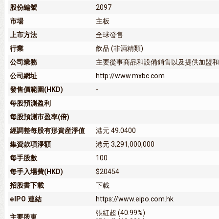
股份編號
2097
市場
主板
上市方法
全球發售
行業
飲品 (非酒精類)
公司業務
主要從事商品和設備銷售以及提供加盟和
公司網址
http://www.mxbc.com
發售價範圍(HKD)
-
每股預測盈利
每股預測市盈率(倍)
經調整每股有形資産淨值
港元 49.0400
集資款項淨額
港元 3,291,000,000
每手股數
100
每手入場費(HKD)
$20454
招股書下載
下載
eIPO 連結
https://www.eipo.com.hk
張紅超 (40.99%)
主要股東