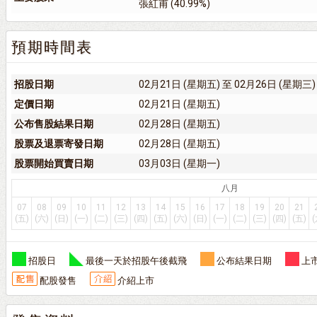
張紅甫 (40.99%)
預期時間表
招股日期
02月21日 (星期五) 至 02月26日 (星期三)
定價日期
02月21日 (星期五)
公布售股結果日期
02月28日 (星期五)
股票及退票寄發日期
02月28日 (星期五)
股票開始買賣日期
03月03日 (星期一)
八月
07
08
09
10
11
12
13
14
15
16
17
18
19
20
21
(五)
(六)
(日)
(一)
(二)
(三)
(四)
(五)
(六)
(日)
(一)
(二)
(三)
(四)
(五)
(
招股日
最後一天於招股午後截飛
公布結果日期
上
配股發售
介紹上市