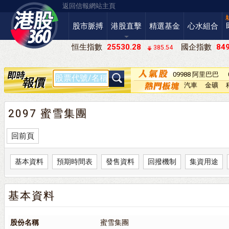
返回信報網站主頁
股市脈搏
港股直擊
精選基金
心水組合
恒生指數
25530.28
國企指數
849
385.54
09988 阿里巴巴
－Ｗ
汽車
金礦
2097 蜜雪集團
回前頁
基本資料
預期時間表
發售資料
回撥機制
集資用途
基本資料
股份名稱
蜜雪集團