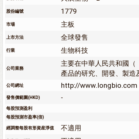
1779
股份編號
主板
市場
全球發售
上市方法
生物科技
行業
主要在中華人民共和國（
公司業務
產品的研究、開發、製造
http://www.longbio.com
公司網址
-
發售價範圍(HKD)
每股預測盈利
每股預測市盈率(倍)
不適用
經調整每股有形資産淨值