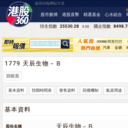
返回信報網站主頁
股市脈搏
港股直擊
精選基金
心水組合
恒生指數
25530.28
國企指數
8498.7
0.00
09988 阿里巴巴
－Ｗ
汽車
金礦
1779 天辰生物－Ｂ
回前頁
基本資料
預期時間表
發售資料
回撥機制
集資用途
基本資料
天辰生物－Ｂ
股份名稱