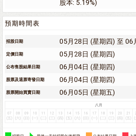
股本: 5.19%)
預期時間表
05月28日 (星期四) 至 06
招股日期
05月28日 (星期四)
定價日期
06月04日 (星期四)
公布售股結果日期
06月04日 (星期四)
股票及退票寄發日期
06月05日 (星期五)
股票開始買賣日期
八月
07
08
09
10
11
12
13
14
15
16
17
18
19
20
21
(五)
(六)
(日)
(一)
(二)
(三)
(四)
(五)
(六)
(日)
(一)
(二)
(三)
(四)
(五)
(