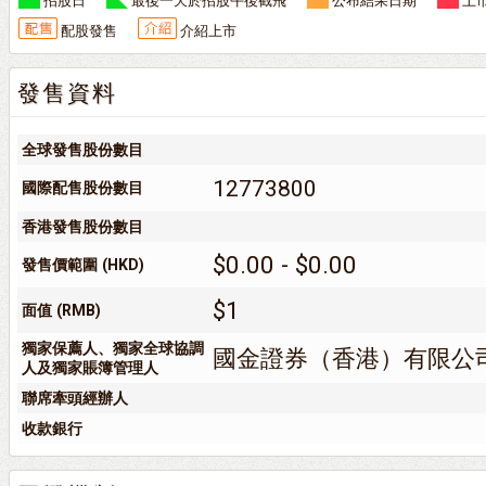
招股日
最後一天於招股午後截飛
公布結果日期
上
配股發售
介紹上市
發售資料
全球發售股份數目
12773800
國際配售股份數目
香港發售股份數目
$0.00 - $0.00
發售價範圍 (HKD)
$1
面值 (RMB)
獨家保薦人、獨家全球協調
國金證券（香港）有限公
人及獨家賬簿管理人
聯席牽頭經辦人
收款銀行