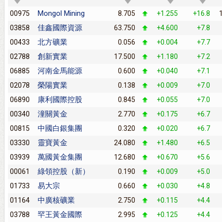
Mongol Mining
00975
8.705
+1.255
+16.8
佳鑫國際資源
03858
63.750
+4.600
+7.8
北方礦業
00433
0.056
+0.004
+7.7
創新實業
02788
17.500
+1.180
+7.2
河南金馬能源
06885
0.600
+0.040
+7.1
榮陽實業
02078
0.138
+0.009
+7.0
康利國際控股
06890
0.845
+0.055
+7.0
潼關黃金
00340
2.770
+0.175
+6.7
中國白銀集團
00815
0.320
+0.020
+6.7
靈寶黃金
03330
24.080
+1.480
+6.5
萬國黃金集團
03939
12.680
+0.670
+5.6
綠領控股（新）
00061
0.190
+0.009
+5.0
易大宗
01733
0.660
+0.030
+4.8
中廣核礦業
01164
2.750
+0.115
+4.4
罕王黃金國際
03788
2.995
+0.125
+4.4