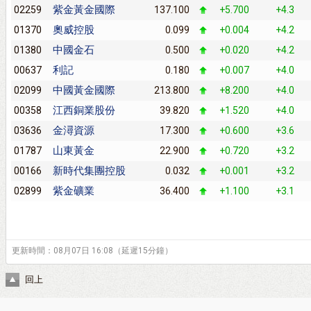
紫金黃金國際
02259
137.100
+5.700
+4.3
奧威控股
01370
0.099
+0.004
+4.2
中國金石
01380
0.500
+0.020
+4.2
利記
00637
0.180
+0.007
+4.0
中國黃金國際
02099
213.800
+8.200
+4.0
江西銅業股份
00358
39.820
+1.520
+4.0
金潯資源
03636
17.300
+0.600
+3.6
山東黃金
01787
22.900
+0.720
+3.2
新時代集團控股
00166
0.032
+0.001
+3.2
紫金礦業
02899
36.400
+1.100
+3.1
更新時間：08月07日 16:08（延遲15分鐘）
回上