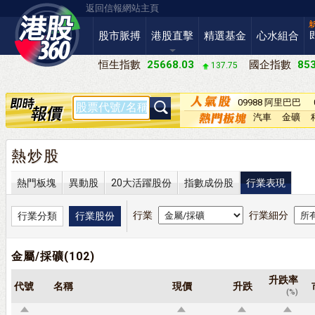
返回信報網站主頁
股市脈搏
港股直擊
精選基金
心水組合
恒生指數
25668.03
國企指數
853
137.75
09988 阿里巴巴
－Ｗ
汽車
金礦
熱炒股
熱門板塊
異動股
20大活躍股份
指數成份股
行業表現
行業
行業細分
行業分類
行業股份
金屬/採礦(102)
升跌率
代號
名稱
現價
升跌
(%)