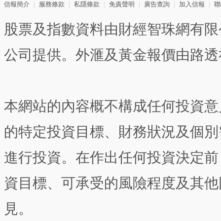
信報簡介
｜
服務條款
｜
私隱條款
｜
免責聲明
｜
廣告查詢
｜
加入信報
｜
聯
股票及指數資料由財經智珠網有限
公司提供。外滙及黃金報價由路透
本網站的內容概不構成任何投資意
的特定投資目標、財務狀況及個別
進行投資。在作出任何投資決定前
資目標、可承受的風險程度及其他
見。