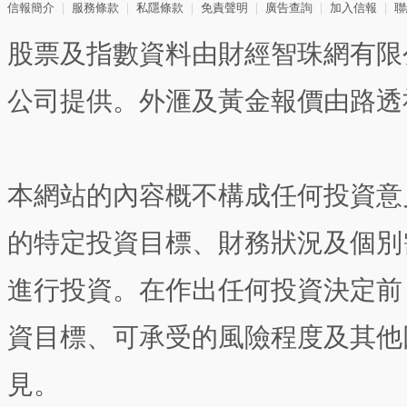
信報簡介
｜
服務條款
｜
私隱條款
｜
免責聲明
｜
廣告查詢
｜
加入信報
｜
聯
股票及指數資料由財經智珠網有限
公司提供。外滙及黃金報價由路透
本網站的內容概不構成任何投資意
的特定投資目標、財務狀況及個別
進行投資。在作出任何投資決定前
資目標、可承受的風險程度及其他
見。