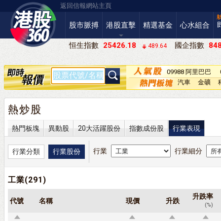
返回信報網站主頁
股市脈搏
港股直擊
精選基金
心水組合
恒生指數
25426.18
國企指數
848
489.64
09988 阿里巴巴
－Ｗ
汽車
金礦
熱炒股
熱門板塊
異動股
20大活躍股份
指數成份股
行業表現
行業
行業細分
行業分類
行業股份
工業(291)
升跌率
代號
名稱
現價
升跌
(%)