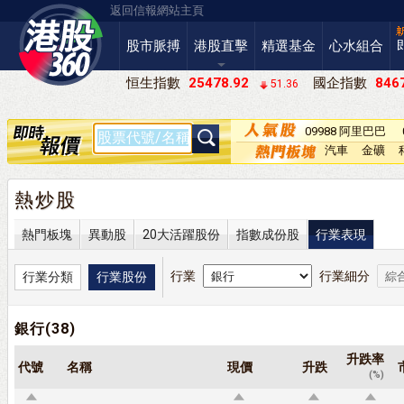
返回信報網站主頁
股市脈搏
港股直擊
精選基金
心水組合
恒生指數
25478.92
國企指數
8467
51.36
09988 阿里巴巴
－Ｗ
汽車
金礦
熱炒股
熱門板塊
異動股
20大活躍股份
指數成份股
行業表現
行業
行業細分
行業分類
行業股份
銀行(38)
升跌率
代號
名稱
現價
升跌
(%)